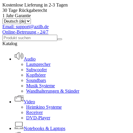
Kostenlose Lieferung in 2-3 Tagen
30 Tage Rückgaberecht
1 Jahr Garantie
Email: support@azilb.de
Online-Betreuung - 24/7
Katalog
Audio
Lautsprecher
Subwoofer
Kopfhörer
Soundbars
Musik Systeme
Wandhalterungen & Ständer
Video
Heimkino Systeme
Receiver
DVD-Player
Notebooks & Laptops