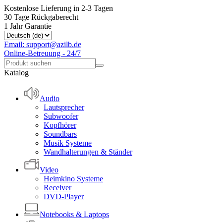
Kostenlose Lieferung in 2-3 Tagen
30 Tage Rückgaberecht
1 Jahr Garantie
Email: support@azilb.de
Online-Betreuung - 24/7
Katalog
Audio
Lautsprecher
Subwoofer
Kopfhörer
Soundbars
Musik Systeme
Wandhalterungen & Ständer
Video
Heimkino Systeme
Receiver
DVD-Player
Notebooks & Laptops