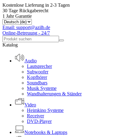
Kostenlose Lieferung in 2-3 Tagen
30 Tage Rückgaberecht
1 Jahr Garantie
Email: support@azilb.de
Online-Betreuung - 24/7
Katalog
Audio
Lautsprecher
Subwoofer
Kopfhörer
Soundbars
Musik Systeme
Wandhalterungen & Ständer
Video
Heimkino Systeme
Receiver
DVD-Player
Notebooks & Laptops