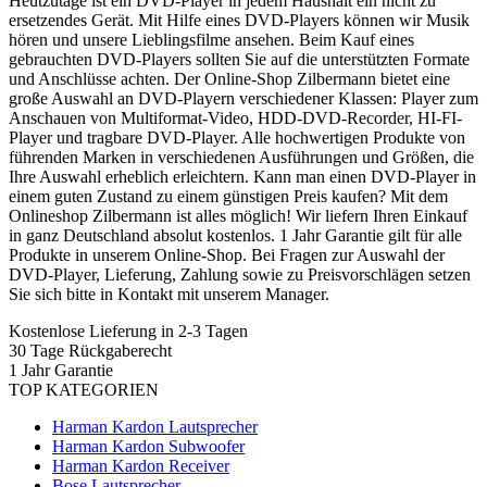
Heutzutage ist ein DVD-Player in jedem Haushalt ein nicht zu
ersetzendes Gerät. Mit Hilfe eines DVD-Players können wir Musik
hören und unsere Lieblingsfilme ansehen. Beim Kauf eines
gebrauchten DVD-Players sollten Sie auf die unterstützten Formate
und Anschlüsse achten. Der Online-Shop Zilbermann bietet eine
große Auswahl an DVD-Playern verschiedener Klassen: Player zum
Anschauen von Multiformat-Video, HDD-DVD-Recorder, HI-FI-
Player und tragbare DVD-Player. Alle hochwertigen Produkte von
führenden Marken in verschiedenen Ausführungen und Größen, die
Ihre Auswahl erheblich erleichtern. Kann man einen DVD-Player in
einem guten Zustand zu einem günstigen Preis kaufen? Mit dem
Onlineshop Zilbermann ist alles möglich! Wir liefern Ihren Einkauf
in ganz Deutschland absolut kostenlos. 1 Jahr Garantie gilt für alle
Produkte in unserem Online-Shop. Bei Fragen zur Auswahl der
DVD-Player, Lieferung, Zahlung sowie zu Preisvorschlägen setzen
Sie sich bitte in Kontakt mit unserem Manager.
Kostenlose Lieferung in 2-3 Tagen
30 Tage Rückgaberecht
1 Jahr Garantie
TOP KATEGORIEN
Harman Kardon Lautsprecher
Harman Kardon Subwoofer
Harman Kardon Receiver
Bose Lautsprecher