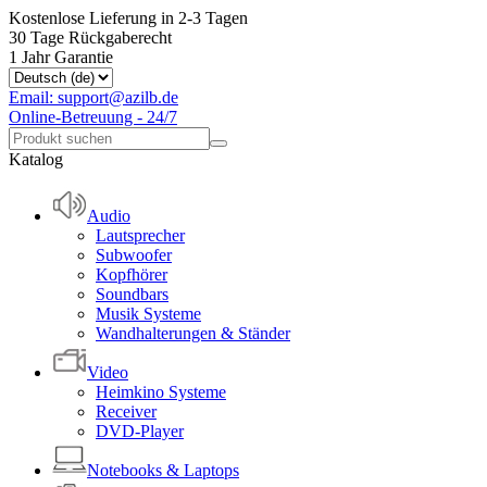
Kostenlose Lieferung in 2-3 Tagen
30 Tage Rückgaberecht
1 Jahr Garantie
Email: support@azilb.de
Online-Betreuung - 24/7
Katalog
Audio
Lautsprecher
Subwoofer
Kopfhörer
Soundbars
Musik Systeme
Wandhalterungen & Ständer
Video
Heimkino Systeme
Receiver
DVD-Player
Notebooks & Laptops