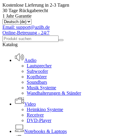
Kostenlose Lieferung in 2-3 Tagen
30 Tage Rückgaberecht
1 Jahr Garantie
Email: support@azilb.de
Online-Betreuung - 24/7
Katalog
Audio
Lautsprecher
Subwoofer
Kopfhörer
Soundbars
Musik Systeme
Wandhalterungen & Ständer
Video
Heimkino Systeme
Receiver
DVD-Player
Notebooks & Laptops