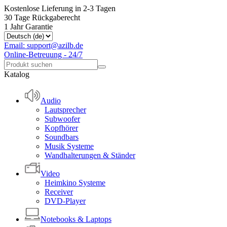
Kostenlose Lieferung in 2-3 Tagen
30 Tage Rückgaberecht
1 Jahr Garantie
Email: support@azilb.de
Online-Betreuung - 24/7
Katalog
Audio
Lautsprecher
Subwoofer
Kopfhörer
Soundbars
Musik Systeme
Wandhalterungen & Ständer
Video
Heimkino Systeme
Receiver
DVD-Player
Notebooks & Laptops