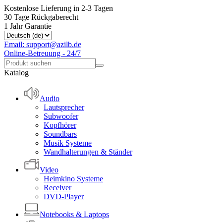
Kostenlose Lieferung in 2-3 Tagen
30 Tage Rückgaberecht
1 Jahr Garantie
Email: support@azilb.de
Online-Betreuung - 24/7
Katalog
Audio
Lautsprecher
Subwoofer
Kopfhörer
Soundbars
Musik Systeme
Wandhalterungen & Ständer
Video
Heimkino Systeme
Receiver
DVD-Player
Notebooks & Laptops