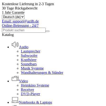
Kostenlose Lieferung in 2-3 Tagen
30 Tage Rückgaberecht
1 Jahr Garantie
Email: support@azilb.de
Online-Betreuung - 24/7
Katalog
Audio
Lautsprecher
Subwoofer
Kopfhörer
Soundbars
Musik Systeme
Wandhalterungen & Ständer
Video
Heimkino Systeme
Receiver
DVD-Player
Notebooks & Laptops