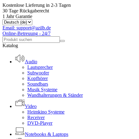
Kostenlose Lieferung in 2-3 Tagen
30 Tage Rückgaberecht
1 Jahr Garantie
Email: support@azilb.de
Online-Betreuung - 24/7
Katalog
Audio
Lautsprecher
Subwoofer
Kopfhörer
Soundbars
Musik Systeme
Wandhalterungen & Ständer
Video
Heimkino Systeme
Receiver
DVD-Player
Notebooks & Laptops