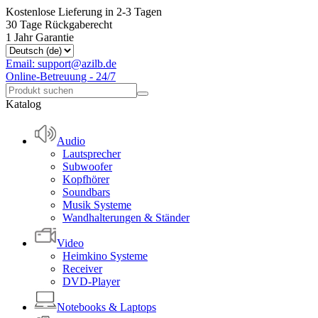
Kostenlose Lieferung in 2-3 Tagen
30 Tage Rückgaberecht
1 Jahr Garantie
Email: support@azilb.de
Online-Betreuung - 24/7
Katalog
Audio
Lautsprecher
Subwoofer
Kopfhörer
Soundbars
Musik Systeme
Wandhalterungen & Ständer
Video
Heimkino Systeme
Receiver
DVD-Player
Notebooks & Laptops