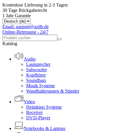
Kostenlose Lieferung in 2-3 Tagen
30 Tage Rückgaberecht
1 Jahr Garantie
Email: support@azilb.de
Online-Betreuung - 24/7
Katalog
Audio
Lautsprecher
Subwoofer
Kopfhörer
Soundbars
Musik Systeme
Wandhalterungen & Ständer
Video
Heimkino Systeme
Receiver
DVD-Player
Notebooks & Laptops