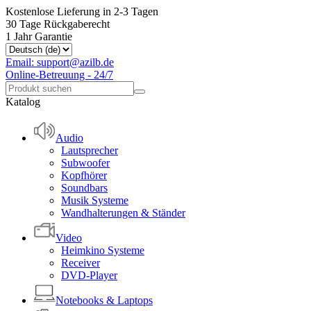
Kostenlose Lieferung in 2-3 Tagen
30 Tage Rückgaberecht
1 Jahr Garantie
Email: support@azilb.de
Online-Betreuung - 24/7
Katalog
Audio
Lautsprecher
Subwoofer
Kopfhörer
Soundbars
Musik Systeme
Wandhalterungen & Ständer
Video
Heimkino Systeme
Receiver
DVD-Player
Notebooks & Laptops