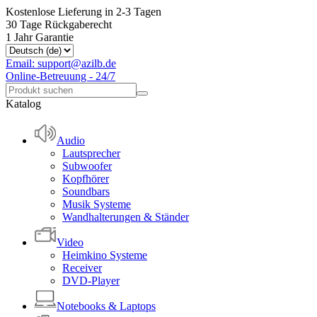
Kostenlose Lieferung in 2-3 Tagen
30 Tage Rückgaberecht
1 Jahr Garantie
Email: support@azilb.de
Online-Betreuung - 24/7
Katalog
Audio
Lautsprecher
Subwoofer
Kopfhörer
Soundbars
Musik Systeme
Wandhalterungen & Ständer
Video
Heimkino Systeme
Receiver
DVD-Player
Notebooks & Laptops