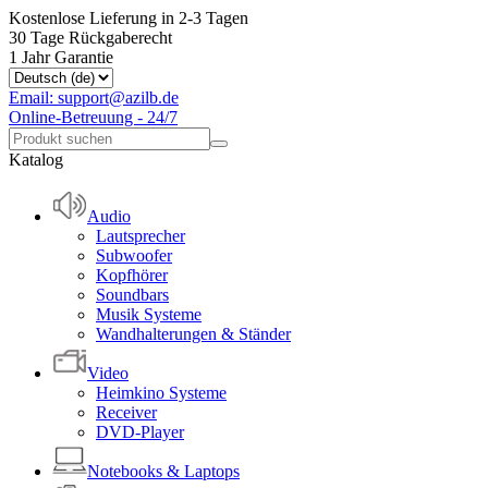
Kostenlose Lieferung in 2-3 Tagen
30 Tage Rückgaberecht
1 Jahr Garantie
Email: support@azilb.de
Online-Betreuung - 24/7
Katalog
Audio
Lautsprecher
Subwoofer
Kopfhörer
Soundbars
Musik Systeme
Wandhalterungen & Ständer
Video
Heimkino Systeme
Receiver
DVD-Player
Notebooks & Laptops