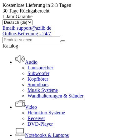
Kostenlose Lieferung in 2-3 Tagen
30 Tage Rückgaberecht
1 Jahr Garantie
Email: support@azilb.de
Online-Betreuung - 24/7
Katalog
Audio
Lautsprecher
Subwoofer
Kopfhörer
Soundbars
Musik Systeme
Wandhalterungen & Ständer
Video
Heimkino Systeme
Receiver
DVD-Player
Notebooks & Laptops