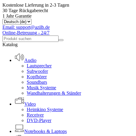
Kostenlose Lieferung in 2-3 Tagen
30 Tage Rückgaberecht
1 Jahr Garantie
Email: support@azilb.de
Online-Betreuung - 24/7
Katalog
Audio
Lautsprecher
Subwoofer
Kopfhörer
Soundbars
Musik Systeme
Wandhalterungen & Ständer
Video
Heimkino Systeme
Receiver
DVD-Player
Notebooks & Laptops