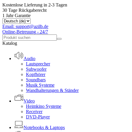
Kostenlose Lieferung in 2-3 Tagen
30 Tage Rückgaberecht
1 Jahr Garantie
Email: support@azilb.de
Online-Betreuung - 24/7
Katalog
Audio
Lautsprecher
Subwoofer
Kopfhörer
Soundbars
Musik Systeme
Wandhalterungen & Ständer
Video
Heimkino Systeme
Receiver
DVD-Player
Notebooks & Laptops