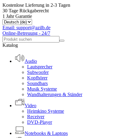
Kostenlose Lieferung in 2-3 Tagen
30 Tage Rückgaberecht
1 Jahr Garantie
Email: support@azilb.de
Online-Betreuung - 24/7
Katalog
Audio
Lautsprecher
Subwoofer
Kopfhörer
Soundbars
Musik Systeme
Wandhalterungen & Ständer
Video
Heimkino Systeme
Receiver
DVD-Player
Notebooks & Laptops