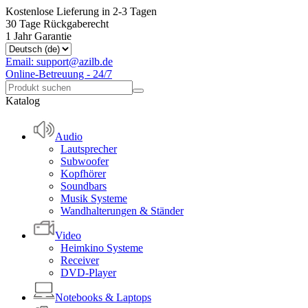
Kostenlose Lieferung in 2-3 Tagen
30 Tage Rückgaberecht
1 Jahr Garantie
Email: support@azilb.de
Online-Betreuung - 24/7
Katalog
Audio
Lautsprecher
Subwoofer
Kopfhörer
Soundbars
Musik Systeme
Wandhalterungen & Ständer
Video
Heimkino Systeme
Receiver
DVD-Player
Notebooks & Laptops