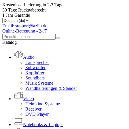
Kostenlose Lieferung in 2-3 Tagen
30 Tage Rückgaberecht
1 Jahr Garantie
Email: support@azilb.de
Online-Betreuung - 24/7
Katalog
Audio
Lautsprecher
Subwoofer
Kopfhörer
Soundbars
Musik Systeme
Wandhalterungen & Ständer
Video
Heimkino Systeme
Receiver
DVD-Player
Notebooks & Laptops