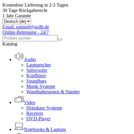
Kostenlose Lieferung in 2-3 Tagen
30 Tage Rückgaberecht
1 Jahr Garantie
Email: support@azilb.de
Online-Betreuung - 24/7
Katalog
Audio
Lautsprecher
Subwoofer
Kopfhörer
Soundbars
Musik Systeme
Wandhalterungen & Ständer
Video
Heimkino Systeme
Receiver
DVD-Player
Notebooks & Laptops