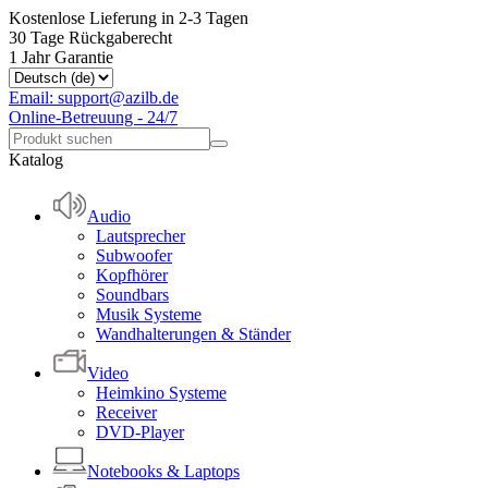
Kostenlose Lieferung in 2-3 Tagen
30 Tage Rückgaberecht
1 Jahr Garantie
Email: support@azilb.de
Online-Betreuung - 24/7
Katalog
Audio
Lautsprecher
Subwoofer
Kopfhörer
Soundbars
Musik Systeme
Wandhalterungen & Ständer
Video
Heimkino Systeme
Receiver
DVD-Player
Notebooks & Laptops