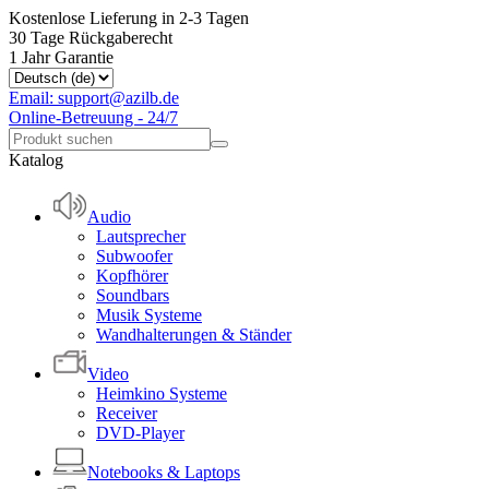
Kostenlose Lieferung in 2-3 Tagen
30 Tage Rückgaberecht
1 Jahr Garantie
Email: support@azilb.de
Online-Betreuung - 24/7
Katalog
Audio
Lautsprecher
Subwoofer
Kopfhörer
Soundbars
Musik Systeme
Wandhalterungen & Ständer
Video
Heimkino Systeme
Receiver
DVD-Player
Notebooks & Laptops