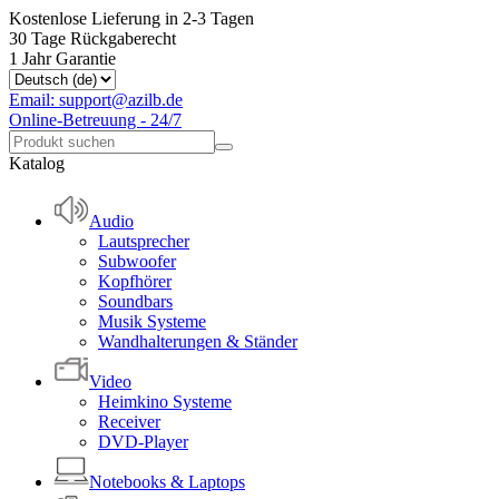
Kostenlose Lieferung in 2-3 Tagen
30 Tage Rückgaberecht
1 Jahr Garantie
Email: support@azilb.de
Online-Betreuung - 24/7
Katalog
Audio
Lautsprecher
Subwoofer
Kopfhörer
Soundbars
Musik Systeme
Wandhalterungen & Ständer
Video
Heimkino Systeme
Receiver
DVD-Player
Notebooks & Laptops