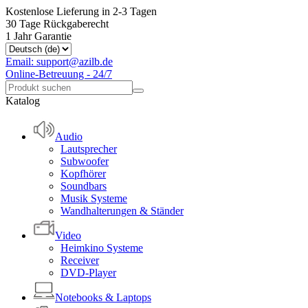
Kostenlose Lieferung in 2-3 Tagen
30 Tage Rückgaberecht
1 Jahr Garantie
Email: support@azilb.de
Online-Betreuung - 24/7
Katalog
Audio
Lautsprecher
Subwoofer
Kopfhörer
Soundbars
Musik Systeme
Wandhalterungen & Ständer
Video
Heimkino Systeme
Receiver
DVD-Player
Notebooks & Laptops