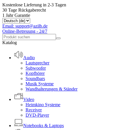
Kostenlose Lieferung in 2-3 Tagen
30 Tage Rückgaberecht
1 Jahr Garantie
Email: support@azilb.de
Online-Betreuung - 24/7
Katalog
Audio
Lautsprecher
Subwoofer
Kopfhörer
Soundbars
Musik Systeme
Wandhalterungen & Ständer
Video
Heimkino Systeme
Receiver
DVD-Player
Notebooks & Laptops