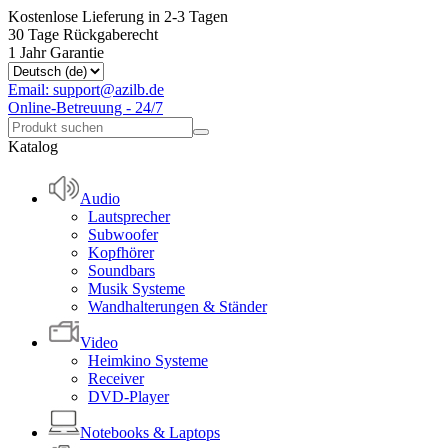
Kostenlose Lieferung in 2-3 Tagen
30 Tage Rückgaberecht
1 Jahr Garantie
Email: support@azilb.de
Online-Betreuung - 24/7
Katalog
Audio
Lautsprecher
Subwoofer
Kopfhörer
Soundbars
Musik Systeme
Wandhalterungen & Ständer
Video
Heimkino Systeme
Receiver
DVD-Player
Notebooks & Laptops