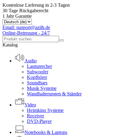
Kostenlose Lieferung in 2-3 Tagen
30 Tage Rückgaberecht
1 Jahr Garantie
Email: support@azilb.de
Online-Betreuung - 24/7
Katalog
Audio
Lautsprecher
Subwoofer
Kopfhörer
Soundbars
Musik Systeme
Wandhalterungen & Ständer
Video
Heimkino Systeme
Receiver
DVD-Player
Notebooks & Laptops