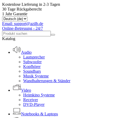
Kostenlose Lieferung in 2-3 Tagen
30 Tage Rückgaberecht
1 Jahr Garantie
Email: support@azilb.de
Online-Betreuung - 24/7
Katalog
Audio
Lautsprecher
Subwoofer
Kopfhörer
Soundbars
Musik Systeme
Wandhalterungen & Ständer
Video
Heimkino Systeme
Receiver
DVD-Player
Notebooks & Laptops