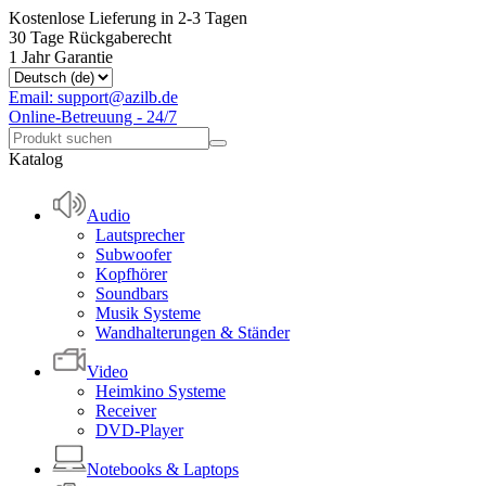
Kostenlose Lieferung in 2-3 Tagen
30 Tage Rückgaberecht
1 Jahr Garantie
Email: support@azilb.de
Online-Betreuung - 24/7
Katalog
Audio
Lautsprecher
Subwoofer
Kopfhörer
Soundbars
Musik Systeme
Wandhalterungen & Ständer
Video
Heimkino Systeme
Receiver
DVD-Player
Notebooks & Laptops