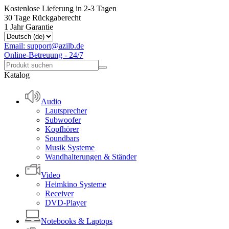
Kostenlose Lieferung in 2-3 Tagen
30 Tage Rückgaberecht
1 Jahr Garantie
Email: support@azilb.de
Online-Betreuung - 24/7
Katalog
Audio
Lautsprecher
Subwoofer
Kopfhörer
Soundbars
Musik Systeme
Wandhalterungen & Ständer
Video
Heimkino Systeme
Receiver
DVD-Player
Notebooks & Laptops