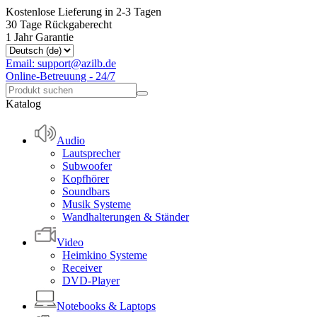
Kostenlose Lieferung in 2-3 Tagen
30 Tage Rückgaberecht
1 Jahr Garantie
Email: support@azilb.de
Online-Betreuung - 24/7
Katalog
Audio
Lautsprecher
Subwoofer
Kopfhörer
Soundbars
Musik Systeme
Wandhalterungen & Ständer
Video
Heimkino Systeme
Receiver
DVD-Player
Notebooks & Laptops