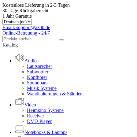
Kostenlose Lieferung in 2-3 Tagen
30 Tage Rückgaberecht
1 Jahr Garantie
Email: support@azilb.de
Online-Betreuung - 24/7
Katalog
Audio
Lautsprecher
Subwoofer
Kopfhörer
Soundbars
Musik Systeme
Wandhalterungen & Ständer
Video
Heimkino Systeme
Receiver
DVD-Player
Notebooks & Laptops