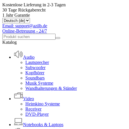
Kostenlose Lieferung in 2-3 Tagen
30 Tage Rückgaberecht
1 Jahr Garantie
Email: support@azilb.de
Online-Betreuung - 24/7
Katalog
Audio
Lautsprecher
Subwoofer
Kopfhörer
Soundbars
Musik Systeme
Wandhalterungen & Ständer
Video
Heimkino Systeme
Receiver
DVD-Player
Notebooks & Laptops