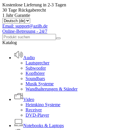
Kostenlose Lieferung in 2-3 Tagen
30 Tage Rückgaberecht
1 Jahr Garantie
Email: support@azilb.de
Online-Betreuung - 24/7
Katalog
Audio
Lautsprecher
Subwoofer
Kopfhörer
Soundbars
Musik Systeme
Wandhalterungen & Ständer
Video
Heimkino Systeme
Receiver
DVD-Player
Notebooks & Laptops