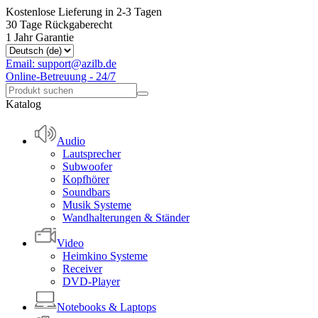
Kostenlose Lieferung in 2-3 Tagen
30 Tage Rückgaberecht
1 Jahr Garantie
Email: support@azilb.de
Online-Betreuung - 24/7
Katalog
Audio
Lautsprecher
Subwoofer
Kopfhörer
Soundbars
Musik Systeme
Wandhalterungen & Ständer
Video
Heimkino Systeme
Receiver
DVD-Player
Notebooks & Laptops