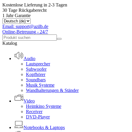
Kostenlose Lieferung in 2-3 Tagen
30 Tage Rückgaberecht
1 Jahr Garantie
Email: support@azilb.de
Online-Betreuung - 24/7
Katalog
Audio
Lautsprecher
Subwoofer
Kopfhörer
Soundbars
Musik Systeme
Wandhalterungen & Ständer
Video
Heimkino Systeme
Receiver
DVD-Player
Notebooks & Laptops