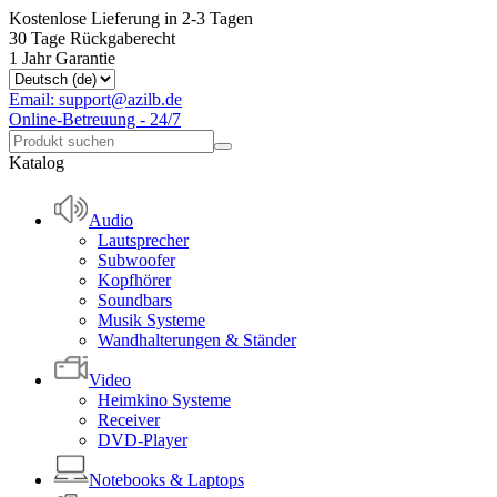
Kostenlose Lieferung in 2-3 Tagen
30 Tage Rückgaberecht
1 Jahr Garantie
Email: support@azilb.de
Online-Betreuung - 24/7
Katalog
Audio
Lautsprecher
Subwoofer
Kopfhörer
Soundbars
Musik Systeme
Wandhalterungen & Ständer
Video
Heimkino Systeme
Receiver
DVD-Player
Notebooks & Laptops