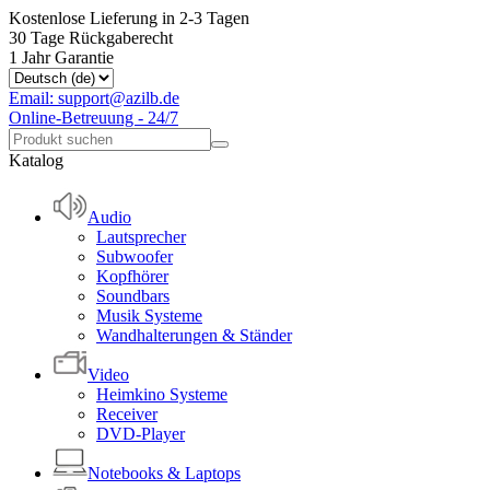
Kostenlose Lieferung in 2-3 Tagen
30 Tage Rückgaberecht
1 Jahr Garantie
Email: support@azilb.de
Online-Betreuung - 24/7
Katalog
Audio
Lautsprecher
Subwoofer
Kopfhörer
Soundbars
Musik Systeme
Wandhalterungen & Ständer
Video
Heimkino Systeme
Receiver
DVD-Player
Notebooks & Laptops