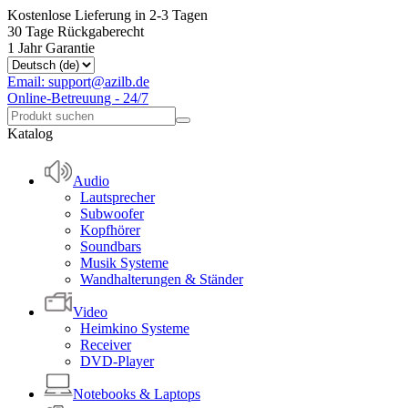
Kostenlose Lieferung in 2-3 Tagen
30 Tage Rückgaberecht
1 Jahr Garantie
Email: support@azilb.de
Online-Betreuung - 24/7
Katalog
Audio
Lautsprecher
Subwoofer
Kopfhörer
Soundbars
Musik Systeme
Wandhalterungen & Ständer
Video
Heimkino Systeme
Receiver
DVD-Player
Notebooks & Laptops