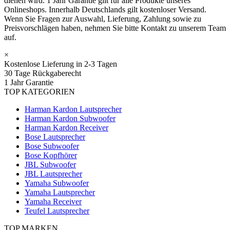
dienen wird. 1 Jahr Garantie gilt für alle Produkte unseres
Onlineshops. Innerhalb Deutschlands gilt kostenloser Versand.
Wenn Sie Fragen zur Auswahl, Lieferung, Zahlung sowie zu
Preisvorschlägen haben, nehmen Sie bitte Kontakt zu unserem Team
auf.
×
Kostenlose Lieferung in 2-3 Tagen
30 Tage Rückgaberecht
1 Jahr Garantie
TOP KATEGORIEN
Harman Kardon Lautsprecher
Harman Kardon Subwoofer
Harman Kardon Receiver
Bose Lautsprecher
Bose Subwoofer
Bose Kopfhörer
JBL Subwoofer
JBL Lautsprecher
Yamaha Subwoofer
Yamaha Lautsprecher
Yamaha Receiver
Teufel Lautsprecher
TOP MARKEN