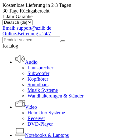
Kostenlose Lieferung in 2-3 Tagen
30 Tage Rückgaberecht
1 Jahr Garantie
Email: support@azilb.de
Online-Betreuung - 24/7
Katalog
Audio
Lautsprecher
Subwoofer
Kopfhörer
Soundbars
Musik Systeme
Wandhalterungen & Ständer
Video
Heimkino Systeme
Receiver
DVD-Player
Notebooks & Laptops