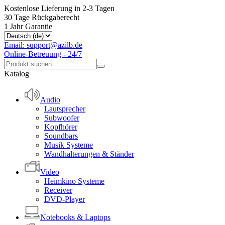
Kostenlose Lieferung in 2-3 Tagen
30 Tage Rückgaberecht
1 Jahr Garantie
Email: support@azilb.de
Online-Betreuung - 24/7
Katalog
Audio
Lautsprecher
Subwoofer
Kopfhörer
Soundbars
Musik Systeme
Wandhalterungen & Ständer
Video
Heimkino Systeme
Receiver
DVD-Player
Notebooks & Laptops