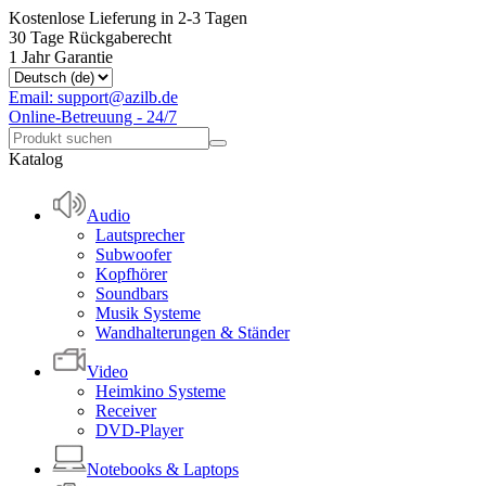
Kostenlose Lieferung in 2-3 Tagen
30 Tage Rückgaberecht
1 Jahr Garantie
Email: support@azilb.de
Online-Betreuung - 24/7
Katalog
Audio
Lautsprecher
Subwoofer
Kopfhörer
Soundbars
Musik Systeme
Wandhalterungen & Ständer
Video
Heimkino Systeme
Receiver
DVD-Player
Notebooks & Laptops