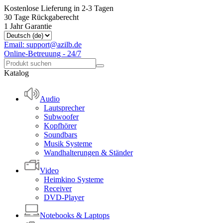
Kostenlose Lieferung in 2-3 Tagen
30 Tage Rückgaberecht
1 Jahr Garantie
Email: support@azilb.de
Online-Betreuung - 24/7
Katalog
Audio
Lautsprecher
Subwoofer
Kopfhörer
Soundbars
Musik Systeme
Wandhalterungen & Ständer
Video
Heimkino Systeme
Receiver
DVD-Player
Notebooks & Laptops