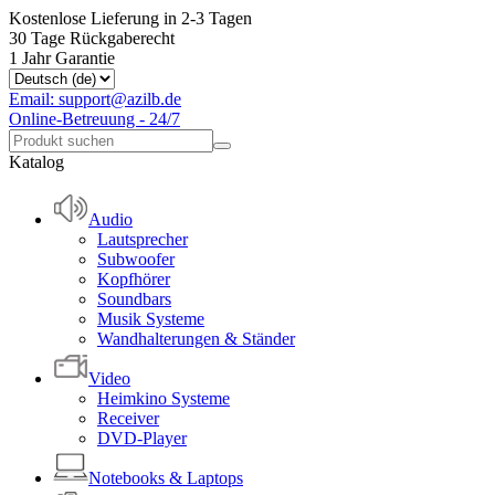
Kostenlose Lieferung in 2-3 Tagen
30 Tage Rückgaberecht
1 Jahr Garantie
Email: support@azilb.de
Online-Betreuung - 24/7
Katalog
Audio
Lautsprecher
Subwoofer
Kopfhörer
Soundbars
Musik Systeme
Wandhalterungen & Ständer
Video
Heimkino Systeme
Receiver
DVD-Player
Notebooks & Laptops