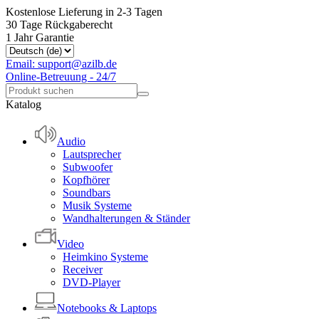
Kostenlose Lieferung in 2-3 Tagen
30 Tage Rückgaberecht
1 Jahr Garantie
Email: support@azilb.de
Online-Betreuung - 24/7
Katalog
Audio
Lautsprecher
Subwoofer
Kopfhörer
Soundbars
Musik Systeme
Wandhalterungen & Ständer
Video
Heimkino Systeme
Receiver
DVD-Player
Notebooks & Laptops