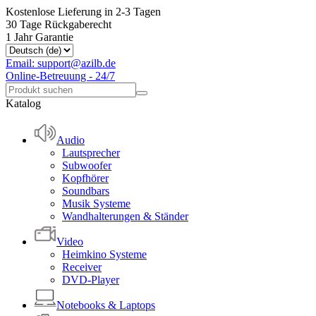
Kostenlose Lieferung in 2-3 Tagen
30 Tage Rückgaberecht
1 Jahr Garantie
Email: support@azilb.de
Online-Betreuung - 24/7
Katalog
Audio
Lautsprecher
Subwoofer
Kopfhörer
Soundbars
Musik Systeme
Wandhalterungen & Ständer
Video
Heimkino Systeme
Receiver
DVD-Player
Notebooks & Laptops