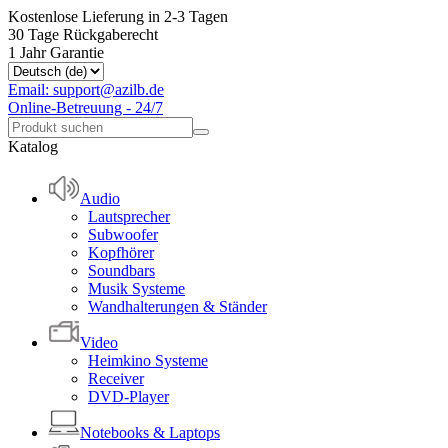
Kostenlose Lieferung in 2-3 Tagen
30 Tage Rückgaberecht
1 Jahr Garantie
Email: support@azilb.de
Online-Betreuung - 24/7
Katalog
Audio
Lautsprecher
Subwoofer
Kopfhörer
Soundbars
Musik Systeme
Wandhalterungen & Ständer
Video
Heimkino Systeme
Receiver
DVD-Player
Notebooks & Laptops