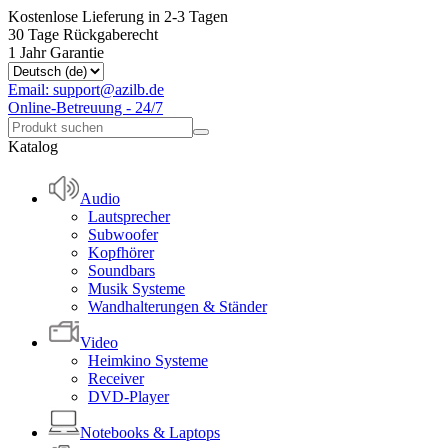
Kostenlose Lieferung in 2-3 Tagen
30 Tage Rückgaberecht
1 Jahr Garantie
Email: support@azilb.de
Online-Betreuung - 24/7
Katalog
Audio
Lautsprecher
Subwoofer
Kopfhörer
Soundbars
Musik Systeme
Wandhalterungen & Ständer
Video
Heimkino Systeme
Receiver
DVD-Player
Notebooks & Laptops