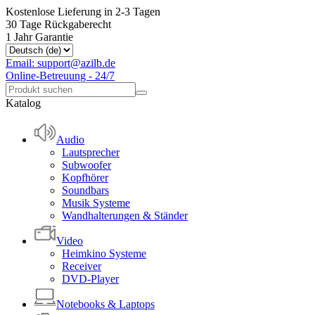
Kostenlose Lieferung in 2-3 Tagen
30 Tage Rückgaberecht
1 Jahr Garantie
Email: support@azilb.de
Online-Betreuung - 24/7
Katalog
Audio
Lautsprecher
Subwoofer
Kopfhörer
Soundbars
Musik Systeme
Wandhalterungen & Ständer
Video
Heimkino Systeme
Receiver
DVD-Player
Notebooks & Laptops